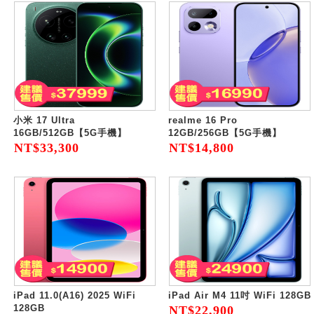
小米 17 Ultra
realme 16 Pro
16GB/512GB【5G手機】
12GB/256GB【5G手機】
NT$33,300
NT$14,800
iPad 11.0(A16) 2025 WiFi
iPad Air M4 11吋 WiFi 128GB
128GB
NT$22,900